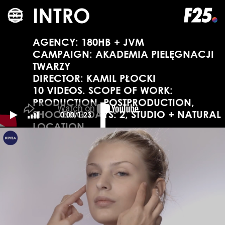
INTRO
AGENCY: 180HB + JVM
CAMPAIGN: AKADEMIA PIELĘGNACJI
TWARZY
DIRECTOR: KAMIL PŁOCKI
10 VIDEOS. SCOPE OF WORK:
PRODUCTION, POSTPRODUCTION,
SHOOTING DAYS: 2, STUDIO + NATURAL
0:00/1:23
LOCATION